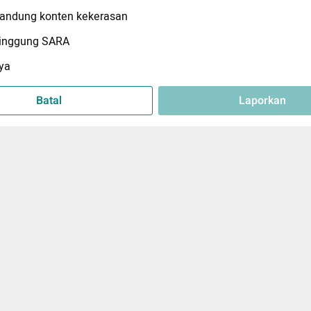
ndung konten kekerasan
inggung SARA
ya
Batal
Laporkan