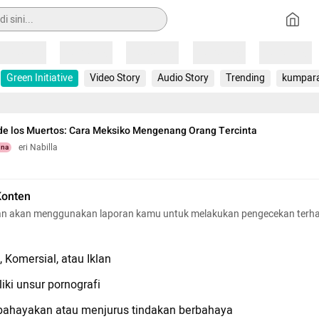
Loading
Loading
Loading
Loading
Loading
Green Initiative
Video Story
Audio Story
Trending
kumpar
 de los Muertos: Cara Meksiko Mengenang Orang Tercinta
eri Nabilla
una
Konten
n akan menggunakan laporan kamu untuk melakukan pengecekan terh
 Komersial, atau Iklan
iki unsur pornografi
hayakan atau menjurus tindakan berbahaya