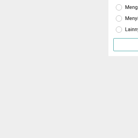
Menga
Meny
Lainn