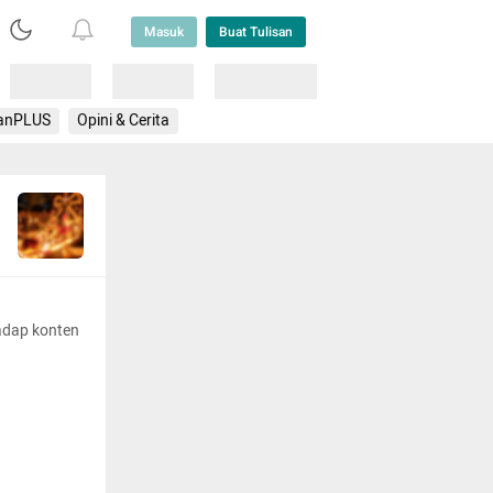
Masuk
Buat Tulisan
Loading
Loading
Lainnya
anPLUS
Opini & Cerita
adap konten