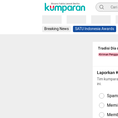
Pencarian
Loading
Loading
Loading
Breaking News
SATU Indonesia Awards
Tradisi Día
Kiriman Pengg
Laporkan 
Tim kumpara
ini.
Spam,
Memil
Memba