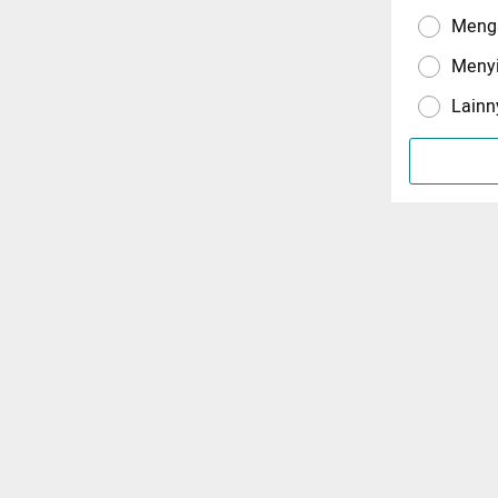
Menga
Meny
Lainn