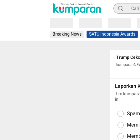
Pencarian
Loading
Loading
Loading
Breaking News
SATU Indonesia Awards
Trump Cekco
kumparanNE
Laporkan 
Tim kumpara
ini.
Spam,
Memil
Memba