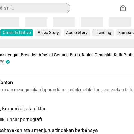
Loading
Loading
Loading
Loading
Loading
Green Initiative
Video Story
Audio Story
Trending
kumpar
k dengan Presiden Afsel di Gedung Putih, Dipicu Genosida Kulit Putih
WS
Konten
n akan menggunakan laporan kamu untuk melakukan pengecekan terh
 Komersial, atau Iklan
iki unsur pornografi
hayakan atau menjurus tindakan berbahaya