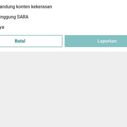
ndung konten kekerasan
inggung SARA
ya
Batal
Laporkan