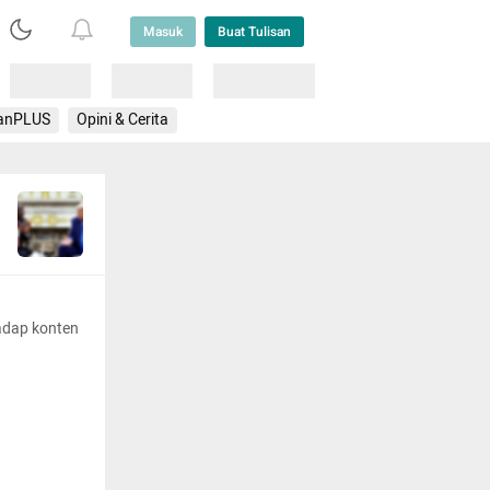
Masuk
Buat Tulisan
Loading
Loading
Lainnya
anPLUS
Opini & Cerita
adap konten