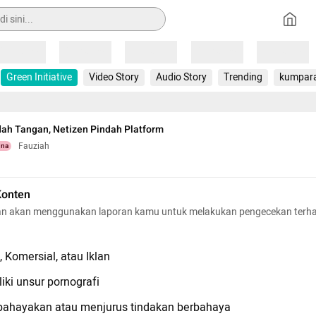
Loading
Loading
Loading
Loading
Loading
Green Initiative
Video Story
Audio Story
Trending
kumpar
dah Tangan, Netizen Pindah Platform
Fauziah
una
Konten
n akan menggunakan laporan kamu untuk melakukan pengecekan terh
 Komersial, atau Iklan
iki unsur pornografi
hayakan atau menjurus tindakan berbahaya