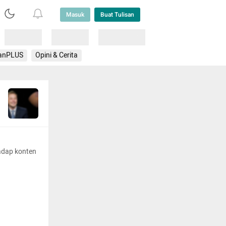
Masuk
Buat Tulisan
Loading
Loading
Lainnya
anPLUS
Opini & Cerita
adap konten