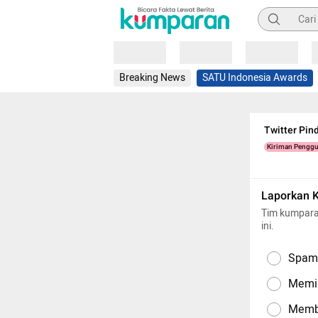
Pencarian
Loading
Loading
Loading
Breaking News
SATU Indonesia Awards
Twitter Pin
Kiriman Pengg
Laporkan 
Tim kumpara
ini.
Spam,
Memil
Memba