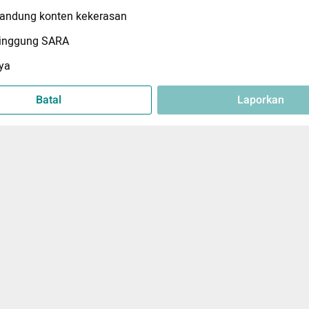
ndung konten kekerasan
inggung SARA
ya
Batal
Laporkan