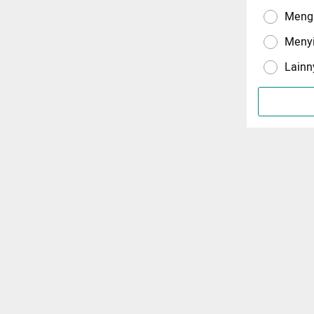
Menga
Meny
Lainn