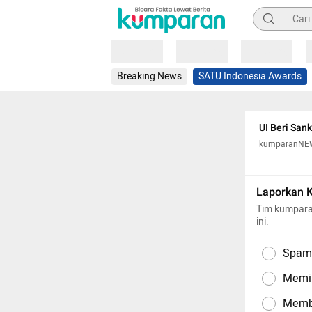
Pencarian
Loading
Loading
Loading
Breaking News
SATU Indonesia Awards
UI Beri San
kumparanNE
Laporkan 
Tim kumpara
ini.
Spam,
Memil
Memba