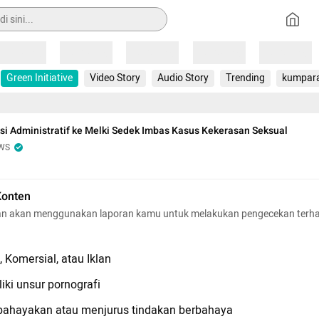
Loading
Loading
Loading
Loading
Loading
Green Initiative
Video Story
Audio Story
Trending
kumpar
ksi Administratif ke Melki Sedek Imbas Kasus Kekerasan Seksual
WS
Konten
n akan menggunakan laporan kamu untuk melakukan pengecekan terh
 Komersial, atau Iklan
iki unsur pornografi
hayakan atau menjurus tindakan berbahaya