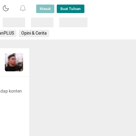
Masuk
Buat Tulisan
Loading
Loading
Lainnya
anPLUS
Opini & Cerita
adap konten