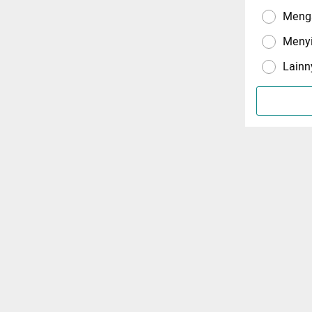
Menga
Meny
Lainn