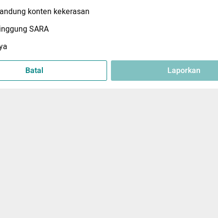
ndung konten kekerasan
inggung SARA
ya
Batal
Laporkan