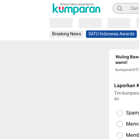
Pencarian
Loading
Loading
Loading
Breaking News
SATU Indonesia Awards
Wuling Bawa
warni!
kumparanOT
Laporkan 
Tim kumpara
ini.
Spam,
Memil
Memba