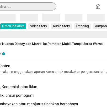
Loading
Loading
Loading
Loading
Loading
Green Initiative
Video Story
Audio Story
Trending
kumpar
 Nuansa Disney dan Marvel ke Pameran Mobil, Tampil Serba Warna-
O
Konten
n akan menggunakan laporan kamu untuk melakukan pengecekan terh
 Komersial, atau Iklan
iki unsur pornografi
hayakan atau menjurus tindakan berbahaya