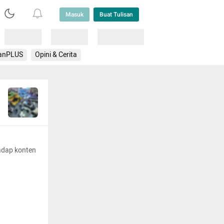
Masuk
Buat Tulisan
Loading
Loading
Lainnya
anPLUS
Opini & Cerita
adap konten