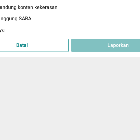
ndung konten kekerasan
inggung SARA
ya
Batal
Laporkan