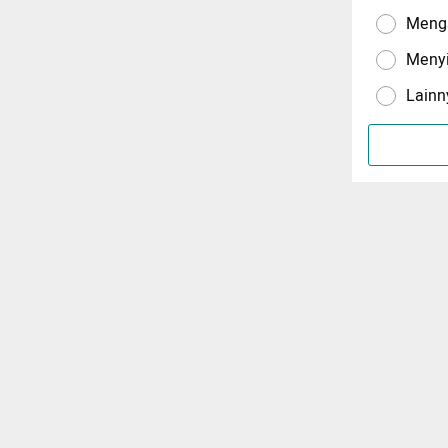
Menga
Meny
Lainn