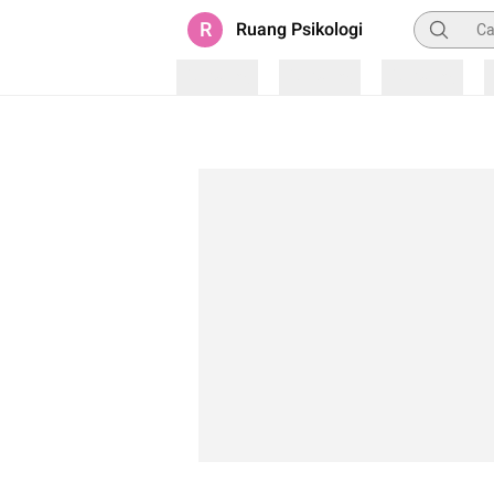
Pencarian
R
Ruang Psikologi
Loading
Loading
Loading