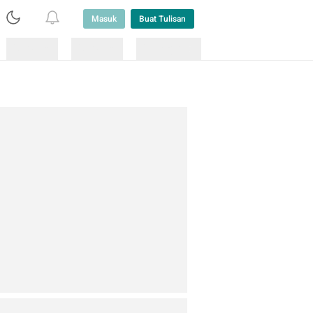
Masuk
Buat Tulisan
Loading
Loading
Lainnya