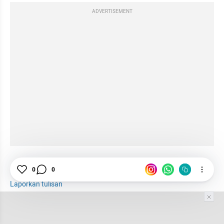
ADVERTISEMENT
Hubungan
Pasangan
Relasi Suami Istri
0
0
Laporkan tulisan
Tim Editor
Editor Section