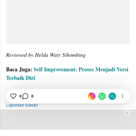
Reviewed by Helda Waty Sihombing
Baca Juga: 
Self Improvement: Proses Menjadi Versi 
Terbaik Diri
Produktif
Motivasi
Belajar
0
0
Laporkan tulisan
Tim Editor
Editor Section