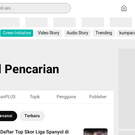
Loading
Loading
Loading
Loading
Loading
Green Initiative
Video Story
Audio Story
Trending
kumpar
l Pencarian
ranPLUS
Topik
Pengguna
Publisher
evansi
Terbaru
Daftar Top Skor Liga Spanyol di