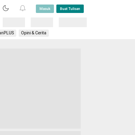
Masuk
Buat Tulisan
Loading
Loading
Lainnya
anPLUS
Opini & Cerita