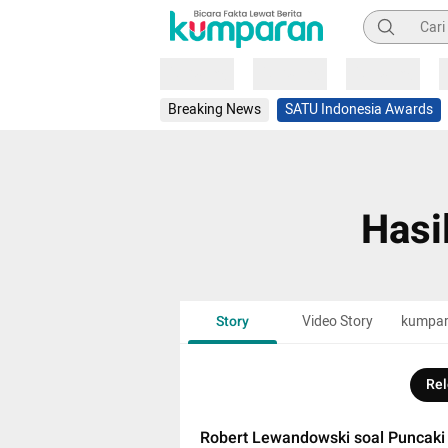
Pencarian
Loading
Loading
Loading
Breaking News
SATU Indonesia Awards
Hasi
Story
Video Story
kumpa
Rel
Robert Lewandowski soal Puncaki 