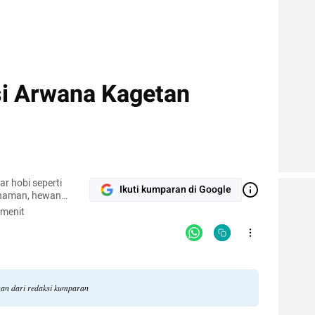
i Arwana Kagetan
r hobi seperti
Ikuti kumparan di Google
naman, hewan
pi.
 menit
gan dari redaksi kumparan