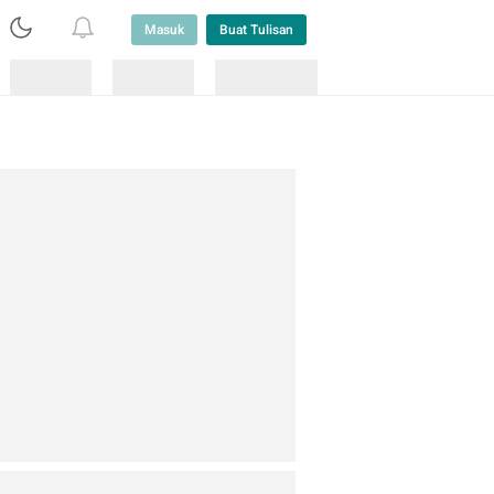
Masuk
Buat Tulisan
Loading
Loading
Lainnya