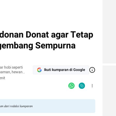
donan Donat agar Tetap
gembang Sempurna
r hobi seperti
Ikuti kumparan di Google
naman, hewan
pi.
nit
gan dari redaksi kumparan