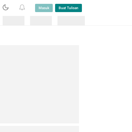
Masuk
Buat Tulisan
Loading
Loading
Lainnya