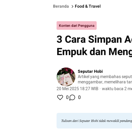
Beranda
Food & Travel
Konten dari Pengguna
3 Cara Simpan A
Empuk dan Men
Seputar Hobi
Artikel yang membahas seputa
menggambar, memelihara ta
peliharaan, hingga meracik ko
20 Mei 2025 18:27 WIB
·
waktu baca 2 me
0
0
Tulisan dari Seputar Hobi tidak mewakili pandan