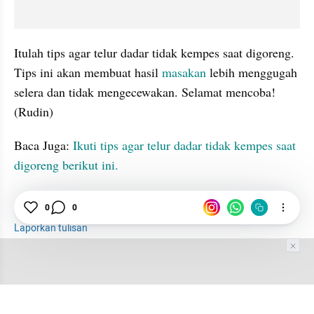
Itulah tips agar telur dadar tidak kempes saat digoreng. 
Tips ini akan membuat hasil 
masakan 
lebih menggugah 
selera dan tidak mengecewakan. Selamat mencoba! 
(Rudin)
Baca Juga: 
Ikuti tips agar telur dadar tidak kempes saat 
digoreng berikut ini.
Tips
0
Telur Dadar
0
Masakan
seo suggest
Laporkan tulisan
Tim Editor
Editor Section