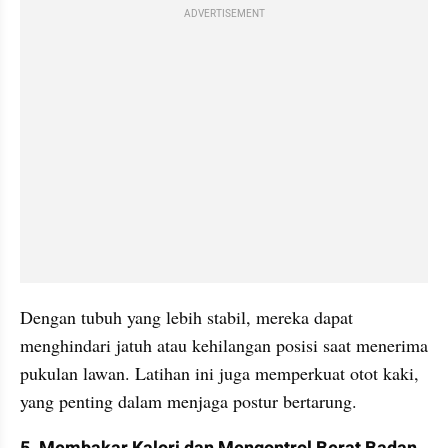
ADVERTISEMENT
Dengan tubuh yang lebih stabil, mereka dapat 
menghindari jatuh atau kehilangan posisi saat menerima 
pukulan lawan. Latihan ini juga memperkuat otot kaki, 
yang penting dalam menjaga postur bertarung.