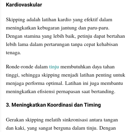
Kardiovaskular
Skipping adalah latihan kardio yang efektif dalam 
meningkatkan kebugaran jantung dan paru-paru. 
Dengan stamina yang lebih baik, petinju dapat bertahan 
lebih lama dalam pertarungan tanpa cepat kehabisan 
tenaga. 
Ronde-ronde dalam 
tinju
 membutuhkan daya tahan 
tinggi, sehingga skipping menjadi latihan penting untuk 
menjaga performa optimal. Latihan ini juga membantu 
meningkatkan efisiensi pernapasan saat bertanding.
3. Meningkatkan Koordinasi dan Timing
Gerakan skipping melatih sinkronisasi antara tangan 
dan kaki, yang sangat berguna dalam tinju. Dengan 