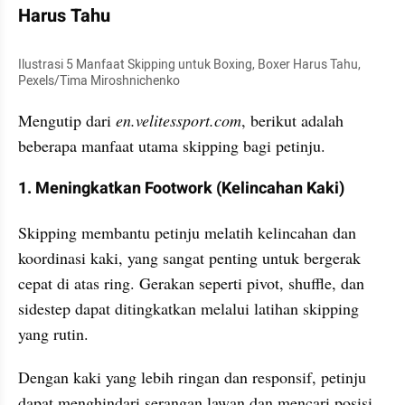
Harus Tahu
Ilustrasi 5 Manfaat Skipping untuk Boxing, Boxer Harus Tahu, 
Pexels/Tima Miroshnichenko
Mengutip dari
 en.velitessport.com
, berikut adalah 
beberapa manfaat utama skipping bagi petinju.
1. Meningkatkan Footwork (Kelincahan Kaki)
Skipping membantu petinju melatih kelincahan dan 
koordinasi kaki, yang sangat penting untuk bergerak 
cepat di atas ring. Gerakan seperti pivot, shuffle, dan 
sidestep dapat ditingkatkan melalui latihan skipping 
yang rutin. 
Dengan kaki yang lebih ringan dan responsif, petinju 
dapat menghindari serangan lawan dan mencari posisi 