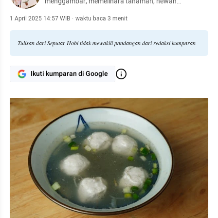
menggambar, memelihara tanaman, hewan
peliharaan, hingga meracik kopi.
1 April 2025 14:57 WIB
·
waktu baca 3 menit
Tulisan dari Seputar Hobi tidak mewakili pandangan dari redaksi kumparan
Ikuti kumparan di Google