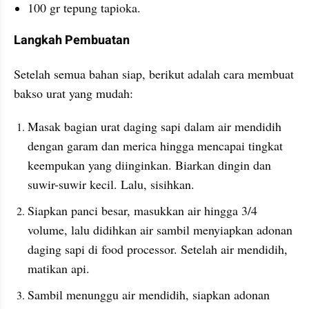
100 gr tepung tapioka.
Langkah Pembuatan
Setelah semua bahan siap, berikut adalah cara membuat 
bakso urat yang mudah:
Masak bagian urat daging sapi dalam air mendidih 
dengan garam dan merica hingga mencapai tingkat 
keempukan yang diinginkan. Biarkan dingin dan 
suwir-suwir kecil. Lalu, sisihkan.
Siapkan panci besar, masukkan air hingga 3/4 
volume, lalu didihkan air sambil menyiapkan adonan 
daging sapi di food processor. Setelah air mendidih, 
matikan api.
Sambil menunggu air mendidih, siapkan adonan 