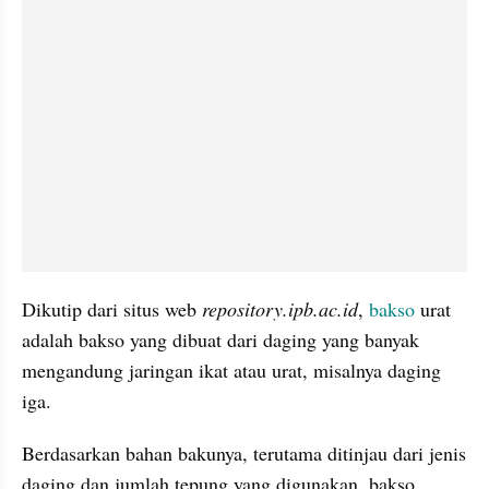
Dikutip dari
situs web
 repository.ipb.ac.id
, 
bakso
 urat 
adalah bakso yang dibuat dari daging yang banyak 
mengandung jaringan ikat atau urat, misalnya daging 
iga.
Berdasarkan bahan bakunya, terutama ditinjau dari jenis 
daging dan jumlah tepung yang digunakan, bakso 