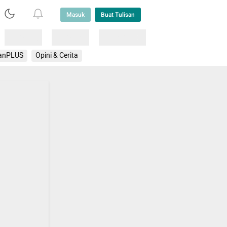
Masuk
Buat Tulisan
Loading
Loading
Lainnya
anPLUS
Opini & Cerita