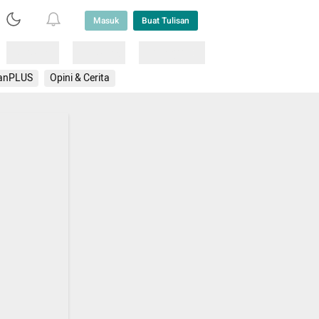
Masuk
Buat Tulisan
Loading
Loading
Lainnya
anPLUS
Opini & Cerita