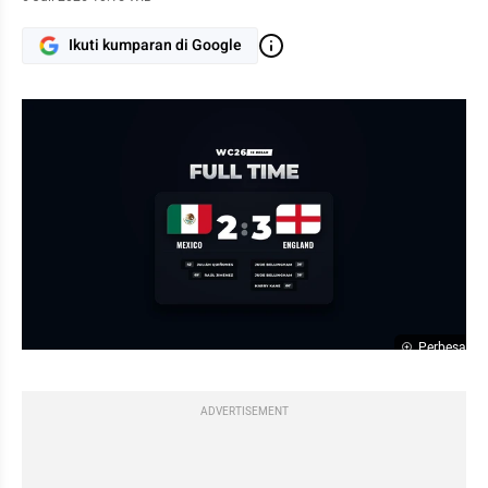
Ikuti kumparan di Google
Perbesar
ADVERTISEMENT