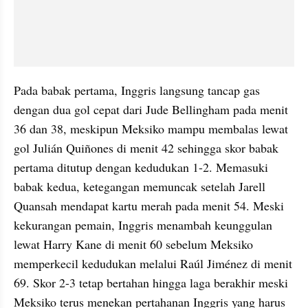
Pada babak pertama, Inggris langsung tancap gas 
dengan dua gol cepat dari Jude Bellingham pada menit 
36 dan 38, meskipun Meksiko mampu membalas lewat 
gol Julián Quiñones di menit 42 sehingga skor babak 
pertama ditutup dengan kedudukan 1-2. Memasuki 
babak kedua, ketegangan memuncak setelah Jarell 
Quansah mendapat kartu merah pada menit 54. Meski 
kekurangan pemain, Inggris menambah keunggulan 
lewat Harry Kane di menit 60 sebelum Meksiko 
memperkecil kedudukan melalui Raúl Jiménez di menit 
69. Skor 2-3 tetap bertahan hingga laga berakhir meski 
Meksiko terus menekan pertahanan Inggris yang harus 