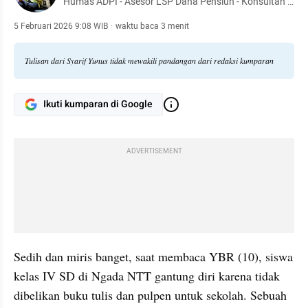
Humas ADPI - Asesor LSP Dana Pensiun - Konsultan -
Dr. Manajemen Pendidikan - Pendiri TBM Lentera
Pustaka - Penulis 54 buku
5 Februari 2026 9:08 WIB
·
waktu baca 3 menit
Tulisan dari Syarif Yunus tidak mewakili pandangan dari redaksi kumparan
Ikuti kumparan di Google
ADVERTISEMENT
Sedih dan miris banget, saat membaca YBR (10), siswa 
kelas IV SD di Ngada NTT gantung diri karena tidak 
dibelikan buku tulis dan pulpen untuk sekolah. Sebuah 