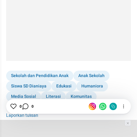
Sekolah dan Pendidikan Anak
Anak Sekolah
Siswa SD Dianiaya
Edukasi
Humaniora
Media Sosial
Literasi
Komunitas
Pendidikan Karakter
0
0
Laporkan tulisan
Tim Editor
Editor Section