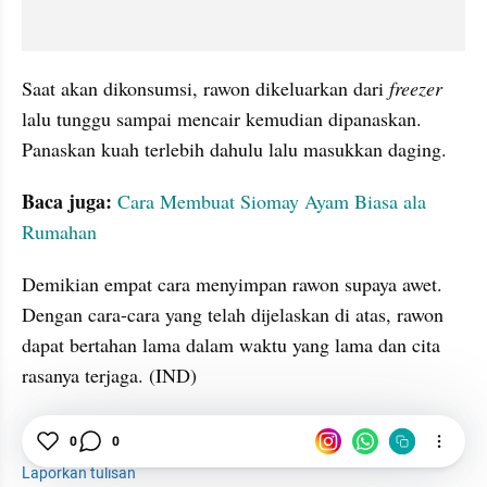
Saat akan dikonsumsi, rawon dikeluarkan dari
 freezer 
lalu tunggu sampai mencair kemudian dipanaskan. 
Panaskan kuah terlebih dahulu lalu masukkan daging.
Baca juga: 
Cara Membuat Siomay Ayam Biasa ala 
Rumahan
Demikian empat cara menyimpan rawon supaya awet. 
Dengan cara-cara yang telah dijelaskan di atas, rawon 
dapat bertahan lama dalam waktu yang lama dan cita 
rasanya terjaga. (IND)
0
0
Rawon
Bumbu
Kulkas
Laporkan tulisan