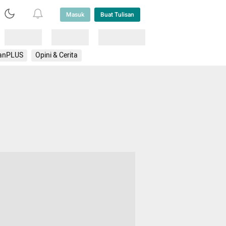
Masuk
Buat Tulisan
Loading
Loading
Lainnya
anPLUS
Opini & Cerita