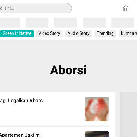
Loading
Loading
Loading
Loading
Loading
Green Initiative
Video Story
Audio Story
Trending
kumpar
Aborsi
Lagi Legalkan Aborsi
 Apartemen Jaktim