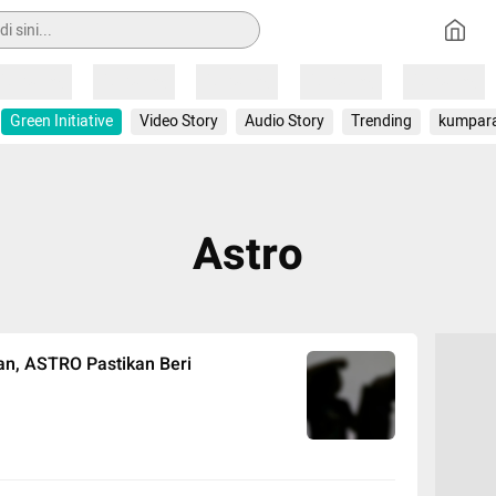
Loading
Loading
Loading
Loading
Loading
Green Initiative
Video Story
Audio Story
Trending
kumpar
Astro
an, ASTRO Pastikan Beri