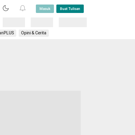
Masuk
Buat Tulisan
Loading
Loading
Lainnya
anPLUS
Opini & Cerita