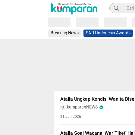
Pencarian
Loading
Loading
Loading
Breaking News
SATU Indonesia Awards
Atalia Ungkap Kondisi Wanita Dise
kumparanNEWS
21 Jun 2026
Atalia Soal Wacana 'War Tiket' Haj