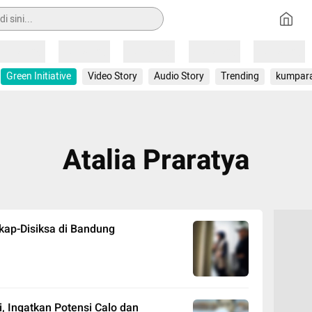
Loading
Loading
Loading
Loading
Loading
Green Initiative
Video Story
Audio Story
Trending
kumpar
Atalia Praratya
kap-Disiksa di Bandung
i, Ingatkan Potensi Calo dan