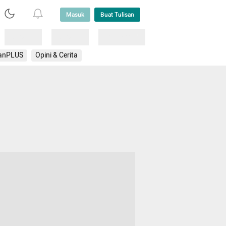
Masuk
Buat Tulisan
Loading
Loading
Lainnya
anPLUS
Opini & Cerita