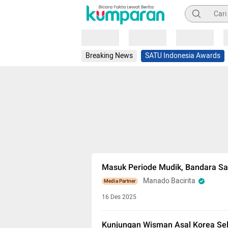
Pencarian
Loading
Loading
Loading
Breaking News
SATU Indonesia Awards
Masuk Periode Mudik, Bandara Sa
Manado Bacirita
Media Partner
16 Des 2025
Kunjungan Wisman Asal Korea Sel