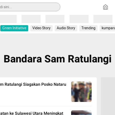
Loading
Loading
Loading
Loading
Loading
Green Initiative
Video Story
Audio Story
Trending
kumpar
Bandara Sam Ratulangi
m Ratulangi Siagakan Posko Nataru
atan ke Sulawesi Utara Meningkat