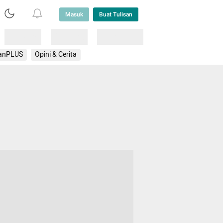
Masuk
Buat Tulisan
Loading
Loading
Lainnya
anPLUS
Opini & Cerita