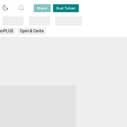
Masuk
Buat Tulisan
Loading
Loading
Lainnya
anPLUS
Opini & Cerita