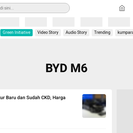
Loading
Loading
Loading
Loading
Loading
Green Initiative
Video Story
Audio Story
Trending
kumpar
BYD M6
tur Baru dan Sudah CKD, Harga