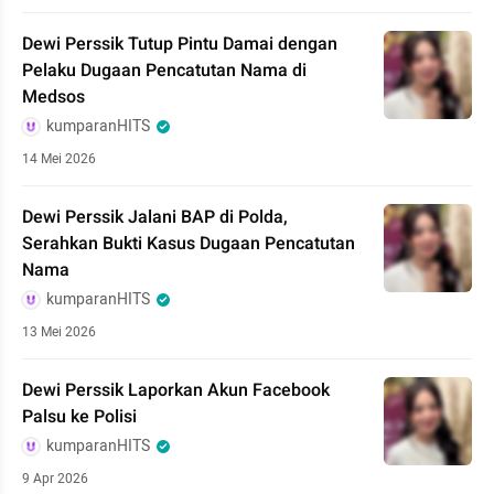
Dewi Perssik Tutup Pintu Damai dengan
Pelaku Dugaan Pencatutan Nama di
Medsos
kumparanHITS
14 Mei 2026
Dewi Perssik Jalani BAP di Polda,
Serahkan Bukti Kasus Dugaan Pencatutan
Nama
kumparanHITS
13 Mei 2026
Dewi Perssik Laporkan Akun Facebook
Palsu ke Polisi
kumparanHITS
9 Apr 2026