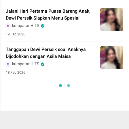
Jalani Hari Pertama Puasa Bareng Anak,
Dewi Perssik Siapkan Menu Spesial
kumparanHITS
19 Feb 2026
Tanggapan Dewi Perssik soal Anaknya
Dijodohkan dengan Asila Maisa
kumparanHITS
18 Feb 2026