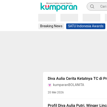
Pencarian
Loading
Loading
Loading
Breaking News
SATU Indonesia Awards
Diva Aulia Cerita Ketatnya TC di P
kumparanBOLANITA
20 Mei 2026
Profil Diva Aulia Putri, Winger L