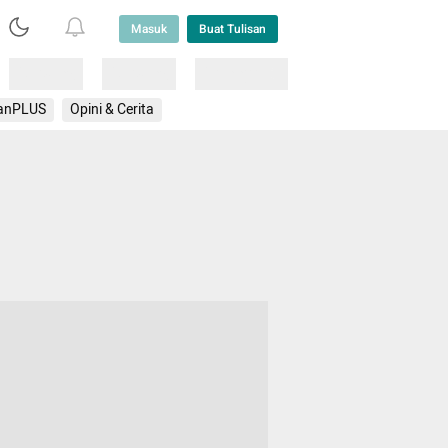
Masuk
Buat Tulisan
Loading
Loading
Lainnya
anPLUS
Opini & Cerita