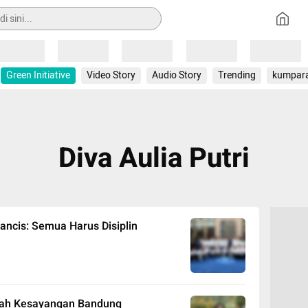
Loading
Loading
Loading
Loading
Loading
Green Initiative
Video Story
Audio Story
Trending
kumpar
Diva Aulia Putri
rancis: Semua Harus Disiplin
incah Kesayangan Bandung