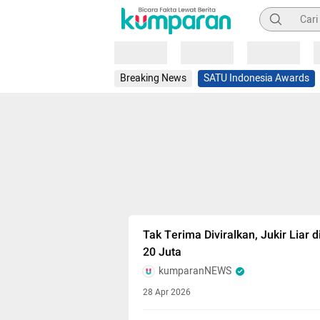
Pencarian
Loading
Loading
Loading
Breaking News
SATU Indonesia Awards
Tak Terima Diviralkan, Jukir Liar
20 Juta
kumparanNEWS
28 Apr 2026