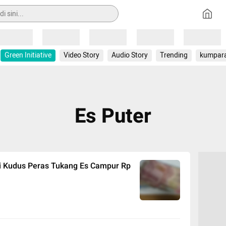
Loading
Loading
Loading
Loading
Loading
Green Initiative
Video Story
Audio Story
Trending
kumpar
Es Puter
 di Kudus Peras Tukang Es Campur Rp