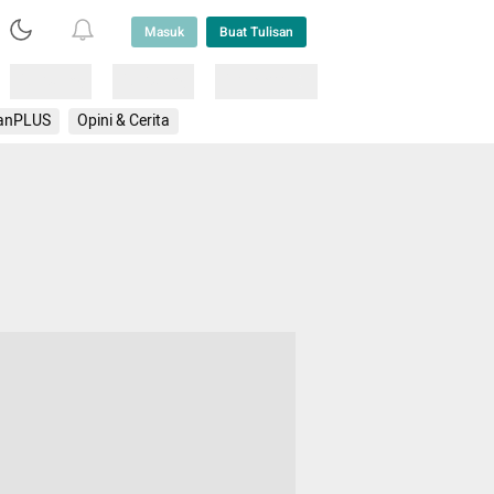
Masuk
Buat Tulisan
Loading
Loading
Lainnya
anPLUS
Opini & Cerita