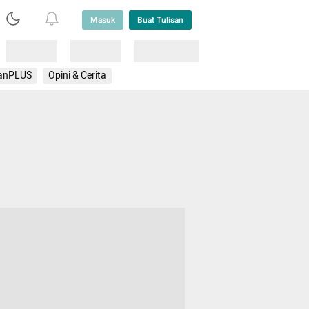
Masuk
Buat Tulisan
Loading
Loading
Lainnya
anPLUS
Opini & Cerita