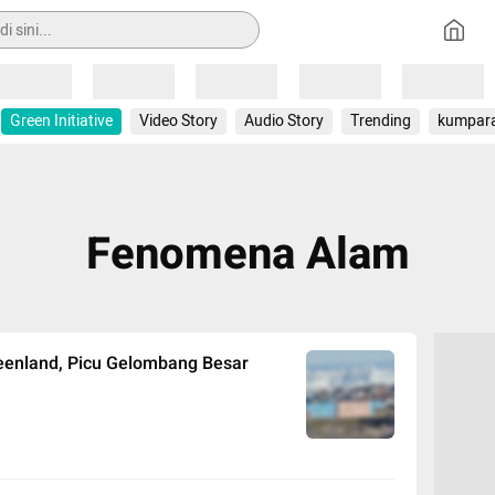
Loading
Loading
Loading
Loading
Loading
Green Initiative
Video Story
Audio Story
Trending
kumpar
Fenomena Alam
reenland, Picu Gelombang Besar