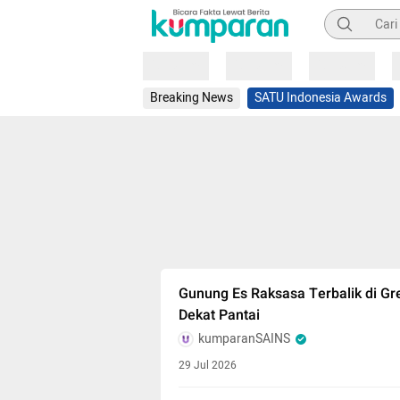
Pencarian
Loading
Loading
Loading
Breaking News
SATU Indonesia Awards
Gunung Es Raksasa Terbalik di G
Dekat Pantai
kumparanSAINS
29 Jul 2026