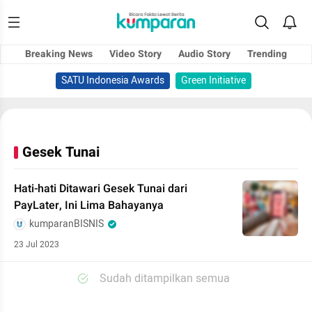
Breaking News
Video Story
Audio Story
Trending
SATU Indonesia Awards
Green Initiative
Gesek Tunai
Hati-hati Ditawari Gesek Tunai dari
PayLater, Ini Lima Bahayanya
kumparanBISNIS
23 Jul 2023
Sudah ditampilkan semua