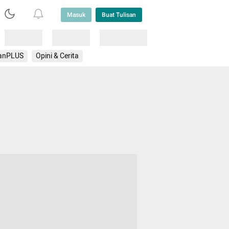
Masuk
Buat Tulisan
Loading
Loading
Lainnya
anPLUS
Opini & Cerita