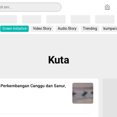
Loading
Loading
Loading
Loading
Loading
Green Initiative
Video Story
Audio Story
Trending
kumpar
Kuta
ah Perkembangan Canggu dan Sanur,