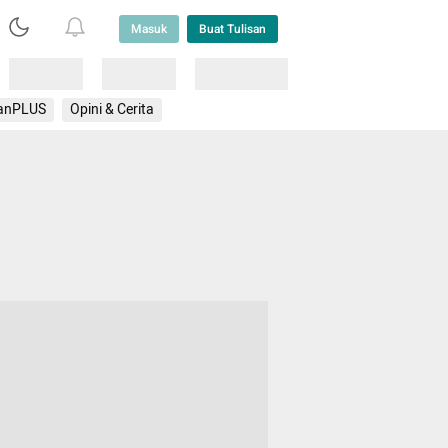
Masuk
Buat Tulisan
Loading
Loading
Lainnya
anPLUS
Opini & Cerita