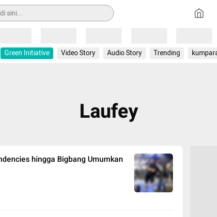
Loading
Loading
Loading
Loading
Loading
Green Initiative
Video Story
Audio Story
Trending
kumpar
Laufey
Tendencies hingga Bigbang Umumkan