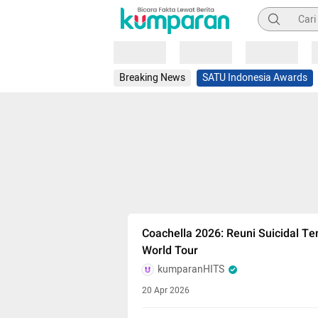
Pencarian
Loading
Loading
Loading
Breaking News
SATU Indonesia Awards
Coachella 2026: Reuni Suicidal 
World Tour
kumparanHITS
20 Apr 2026