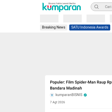
Pencarian
Loading
Loading
Loading
Breaking News
SATU Indonesia Awards
Populer: Film Spider-Man Raup Rp 
Bandara Madinah
kumparanBISNIS
7 Agt 2026