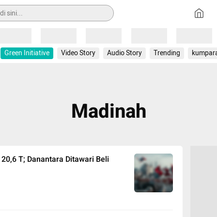
Loading
Loading
Loading
Loading
Loading
Green Initiative
Video Story
Audio Story
Trending
kumpar
Madinah
20,6 T; Danantara Ditawari Beli