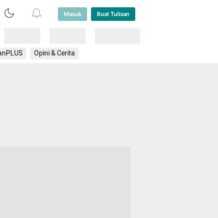
Masuk
Buat Tulisan
Loading
Loading
Lainnya
anPLUS
Opini & Cerita