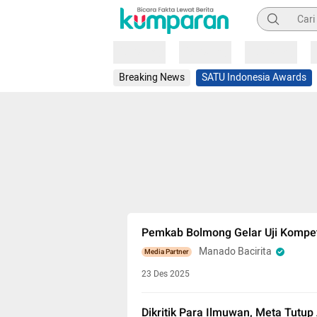
Pencarian
Loading
Loading
Loading
Breaking News
SATU Indonesia Awards
Pemkab Bolmong Gelar Uji Kompet
Manado Bacirita
Media Partner
23 Des 2025
Dikritik Para Ilmuwan, Meta Tutup