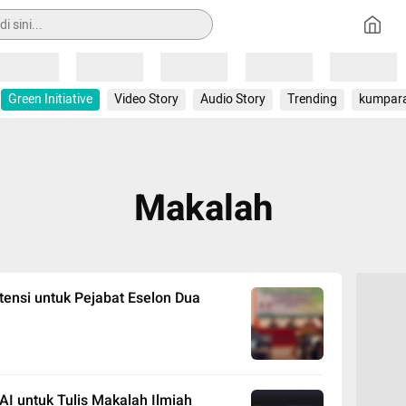
Loading
Loading
Loading
Loading
Loading
Green Initiative
Video Story
Audio Story
Trending
kumpar
Makalah
ensi untuk Pejabat Eselon Dua
 AI untuk Tulis Makalah Ilmiah