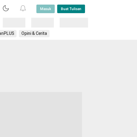
Masuk
Buat Tulisan
Loading
Loading
Lainnya
anPLUS
Opini & Cerita