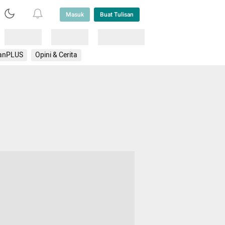
Masuk
Buat Tulisan
Loading
Loading
Lainnya
anPLUS
Opini & Cerita