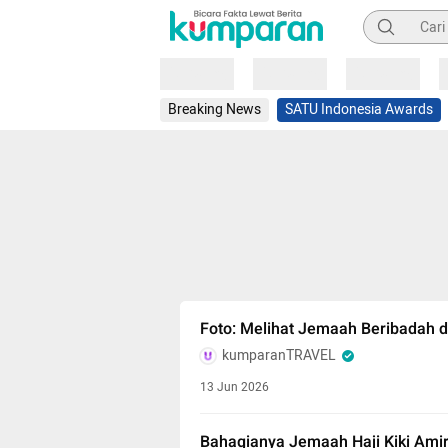
Pencarian
Loading
Loading
Loading
Breaking News
SATU Indonesia Awards
Foto: Melihat Jemaah Beribadah d
kumparanTRAVEL
13 Jun 2026
Bahagianya Jemaah Haji Kiki Amir