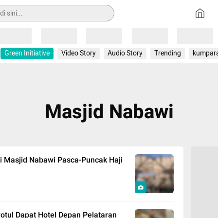
Loading
Loading
Loading
Loading
Loading
Green Initiative
Video Story
Audio Story
Trending
kumpar
Masjid Nabawi
i Masjid Nabawi Pasca-Puncak Haji
otul Dapat Hotel Depan Pelataran