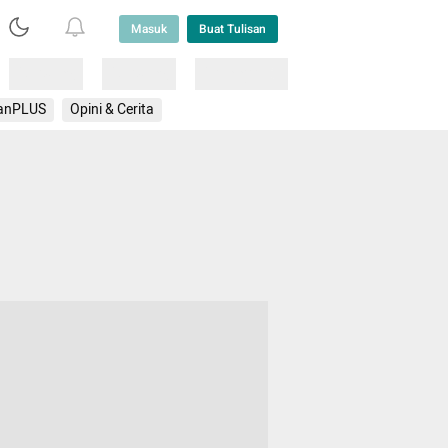
Masuk
Buat Tulisan
Loading
Loading
Lainnya
anPLUS
Opini & Cerita