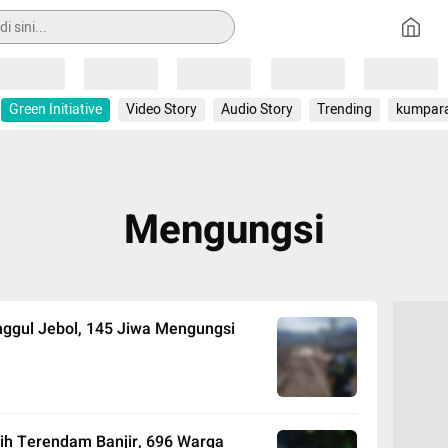
Loading
Loading
Loading
Loading
Loading
Green Initiative
Video Story
Audio Story
Trending
kumpar
Mengungsi
nggul Jebol, 145 Jiwa Mengungsi
ih Terendam Banjir, 696 Warga