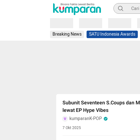
Pencarian
Loading
Loading
Loading
Breaking News
SATU Indonesia Awards
Subunit Seventeen S.Coups dan 
lewat EP Hype Vibes
kumparanK-POP
7 Okt 2025