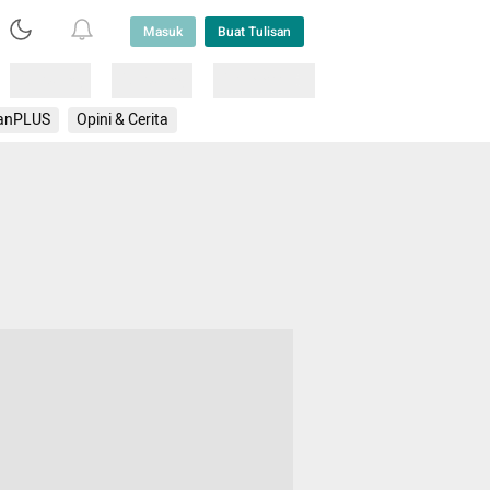
Masuk
Buat Tulisan
Loading
Loading
Lainnya
anPLUS
Opini & Cerita