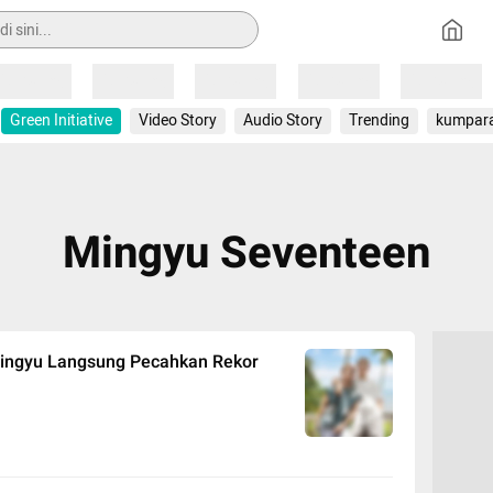
Loading
Loading
Loading
Loading
Loading
Green Initiative
Video Story
Audio Story
Trending
kumpar
Mingyu Seventeen
Mingyu Langsung Pecahkan Rekor