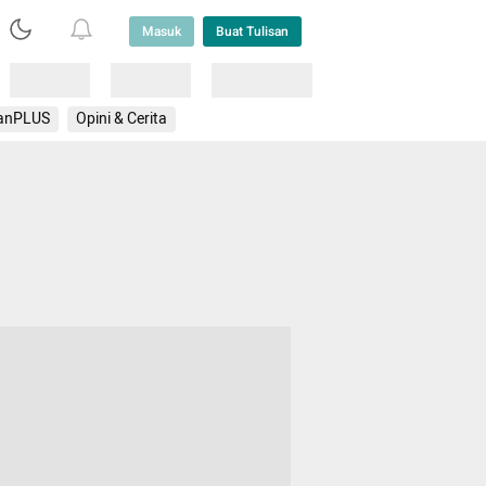
Masuk
Buat Tulisan
Loading
Loading
Lainnya
anPLUS
Opini & Cerita