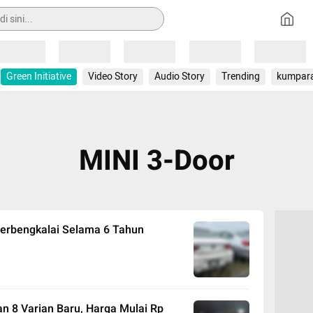
Loading
Loading
Loading
Loading
Loading
Green Initiative
Video Story
Audio Story
Trending
kumpar
MINI 3-Door
Terbengkalai Selama 6 Tahun
n 8 Varian Baru, Harga Mulai Rp