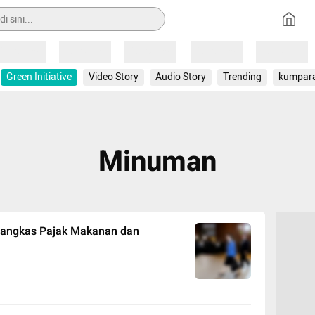
Loading
Loading
Loading
Loading
Loading
Green Initiative
Video Story
Audio Story
Trending
kumpar
Minuman
Pangkas Pajak Makanan dan