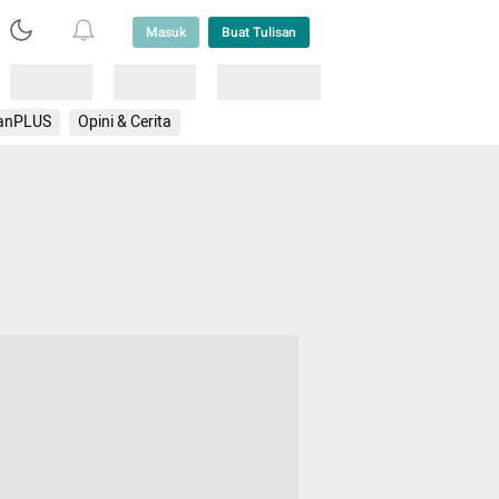
Masuk
Buat Tulisan
Loading
Loading
Lainnya
anPLUS
Opini & Cerita