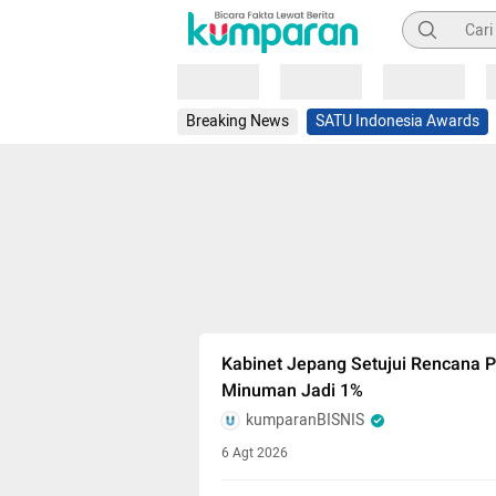
Pencarian
Loading
Loading
Loading
Breaking News
SATU Indonesia Awards
Kabinet Jepang Setujui Rencana 
Minuman Jadi 1%
kumparanBISNIS
6 Agt 2026