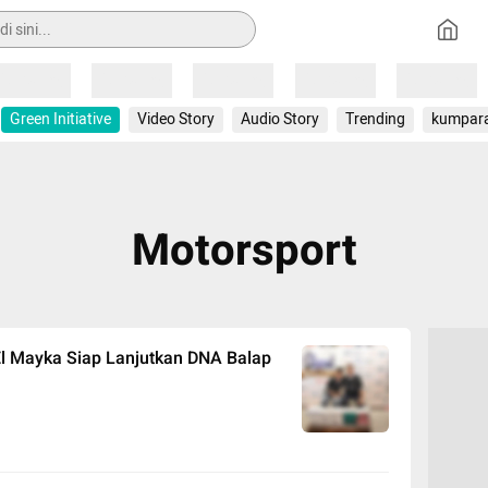
Loading
Loading
Loading
Loading
Loading
Green Initiative
Video Story
Audio Story
Trending
kumpar
Motorsport
 El Mayka Siap Lanjutkan DNA Balap