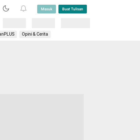
Masuk
Buat Tulisan
Loading
Loading
Lainnya
anPLUS
Opini & Cerita