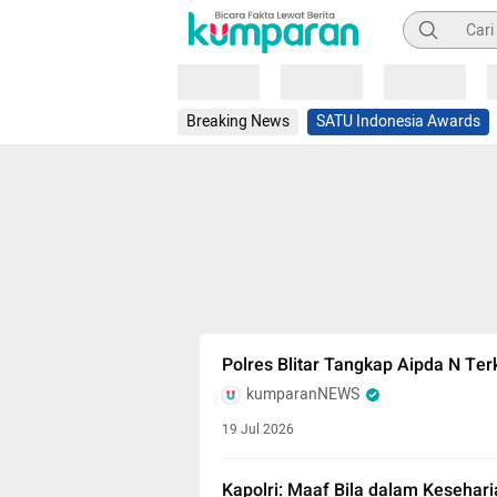
Pencarian
Loading
Loading
Loading
Breaking News
SATU Indonesia Awards
Polres Blitar Tangkap Aipda N Ter
kumparanNEWS
19 Jul 2026
Kapolri: Maaf Bila dalam Kesehar