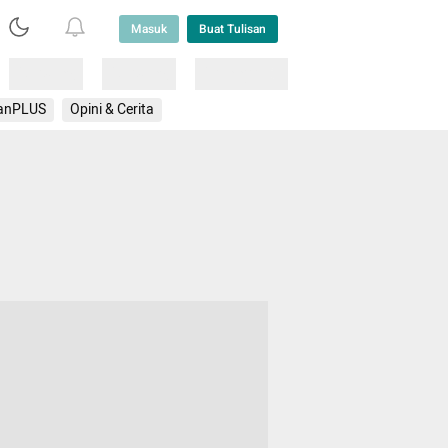
Masuk
Buat Tulisan
Loading
Loading
Lainnya
anPLUS
Opini & Cerita