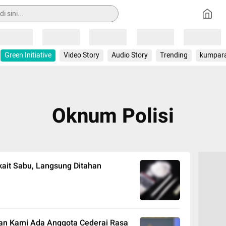
Loading
Loading
Loading
Loading
Loading
Green Initiative
Video Story
Audio Story
Trending
kumpar
Oknum Polisi
kait Sabu, Langsung Ditahan
ian Kami Ada Anggota Cederai Rasa