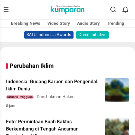
Breaking News
Video Story
Audio Story
Trending
SATU Indonesia Awards
Green Initiative
Perubahan Iklim
Indonesia: Gudang Karbon dan Pengendali
Iklim Dunia
Dani Lukman Hakim
Kiriman Pengguna
8 jam
Foto: Permintaan Buah Kaktus
Berkembang di Tengah Ancaman