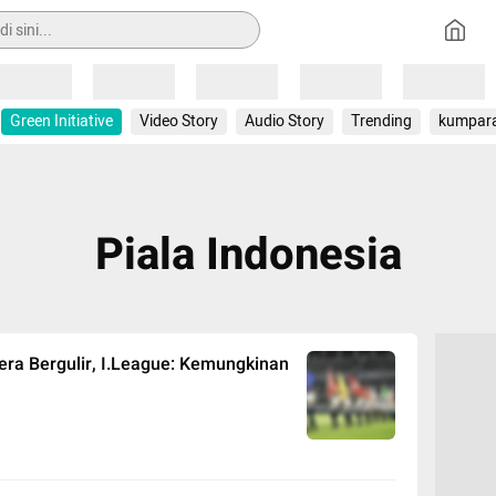
Loading
Loading
Loading
Loading
Loading
Green Initiative
Video Story
Audio Story
Trending
kumpar
Piala Indonesia
era Bergulir, I.League: Kemungkinan