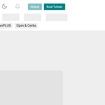
Masuk
Buat Tulisan
Loading
Loading
Lainnya
anPLUS
Opini & Cerita