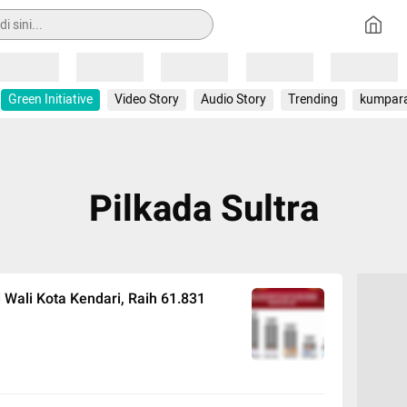
Loading
Loading
Loading
Loading
Loading
Green Initiative
Video Story
Audio Story
Trending
kumpar
Pilkada Sultra
Wali Kota Kendari, Raih 61.831