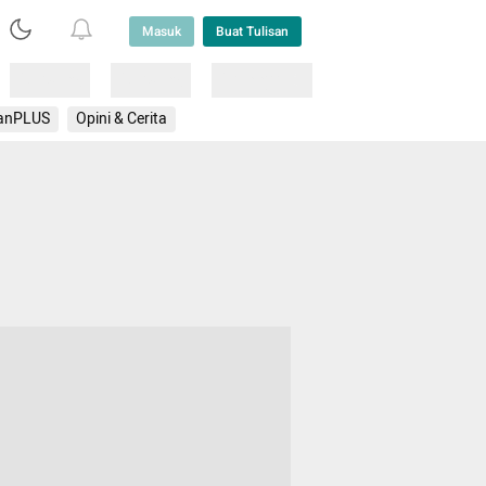
Masuk
Buat Tulisan
Loading
Loading
Lainnya
anPLUS
Opini & Cerita