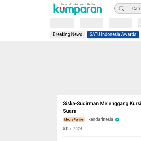
Pencarian
Loading
Loading
Loading
Breaking News
SATU Indonesia Awards
Siska-Sudirman Melenggang Kursi 
Suara
kendarinesia
Media Partner
5 Des 2024