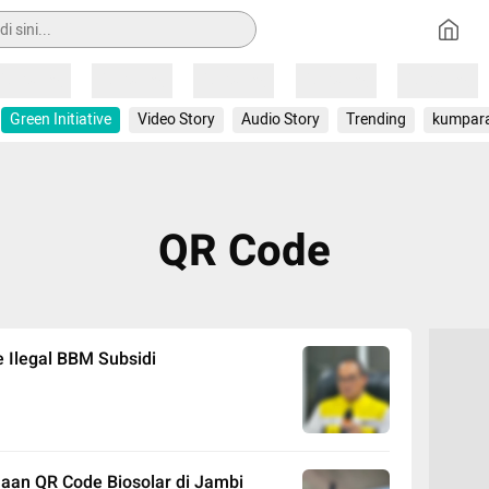
Loading
Loading
Loading
Loading
Loading
Green Initiative
Video Story
Audio Story
Trending
kumpar
QR Code
 Ilegal BBM Subsidi
an QR Code Biosolar di Jambi