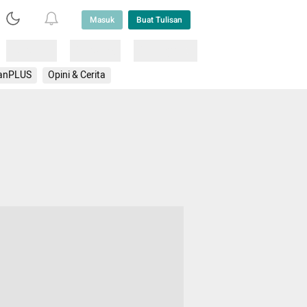
Masuk
Buat Tulisan
Loading
Loading
Lainnya
anPLUS
Opini & Cerita