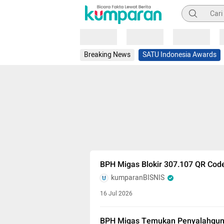
Pencarian
Loading
Loading
Loading
Breaking News
SATU Indonesia Awards
BPH Migas Blokir 307.107 QR Code
kumparanBISNIS
16 Jul 2026
BPH Migas Temukan Penyalahguna