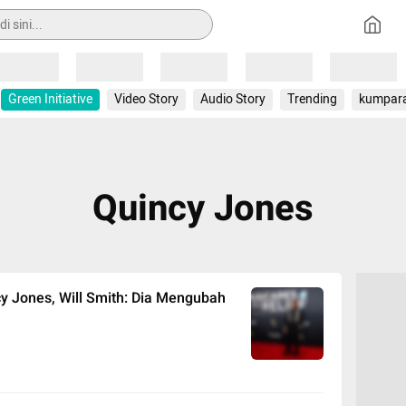
Loading
Loading
Loading
Loading
Loading
Green Initiative
Video Story
Audio Story
Trending
kumpar
Quincy Jones
cy Jones, Will Smith: Dia Mengubah