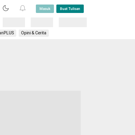
Masuk
Buat Tulisan
Loading
Loading
Lainnya
anPLUS
Opini & Cerita