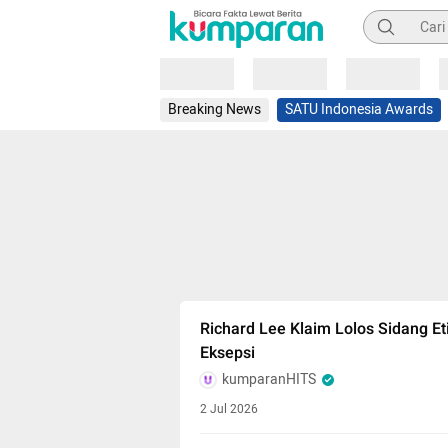
Pencarian
Loading
Loading
Loading
Breaking News
SATU Indonesia Awards
Richard Lee Klaim Lolos Sidang E
Eksepsi
kumparanHITS
2 Jul 2026