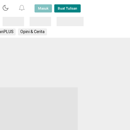
Masuk
Buat Tulisan
Loading
Loading
Lainnya
anPLUS
Opini & Cerita