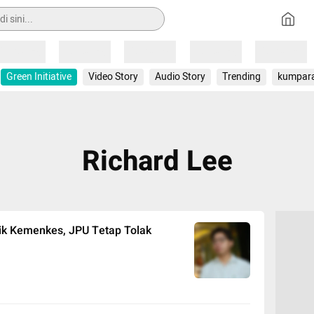
Loading
Loading
Loading
Loading
Loading
Green Initiative
Video Story
Audio Story
Trending
kumpar
Richard Lee
tik Kemenkes, JPU Tetap Tolak