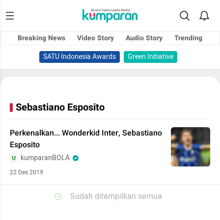
Breaking News
Video Story
Audio Story
Trending
SATU Indonesia Awards
Green Initiative
Sebastiano Esposito
Perkenalkan... Wonderkid Inter, Sebastiano
Esposito
kumparanBOLA
22 Des 2019
Sudah ditampilkan semua