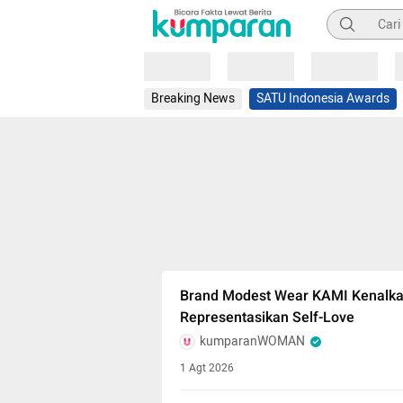
Pencarian
Loading
Loading
Loading
Breaking News
SATU Indonesia Awards
Brand Modest Wear KAMI Kenalkan
Representasikan Self-Love
kumparanWOMAN
1 Agt 2026