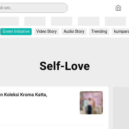
Loading
Loading
Loading
Loading
Loading
Green Initiative
Video Story
Audio Story
Trending
kumpar
Self-Love
 Koleksi Kroma Katta,