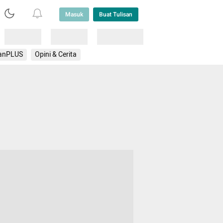
Masuk
Buat Tulisan
Loading
Loading
Lainnya
anPLUS
Opini & Cerita