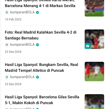
Hasil Liga Spanyol: Dihiasi Kartu Merah,
Barcelona Menang 4-1 di Markas Sevilla
kumparanBOLA
10 Feb 2025
Foto: Real Madrid Kalahkan Sevilla 4-2 di
Santiago Bernabeu
kumparanBOLA
23 Des 2024
Hasil Liga Spanyol: Bungkam Sevilla, Real
Madrid Tempel Atletico di Puncak
kumparanBOLA
23 Des 2024
Hasil Liga Spanyol: Barcelona Gilas Sevilla
5-1, Makin Kokoh di Puncak