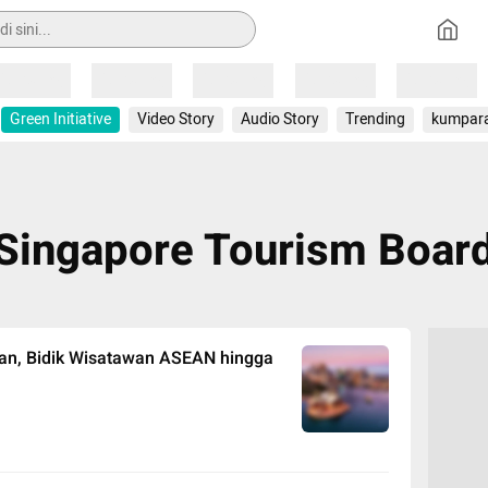
Loading
Loading
Loading
Loading
Loading
Green Initiative
Video Story
Audio Story
Trending
kumpar
Singapore Tourism Boar
aan, Bidik Wisatawan ASEAN hingga