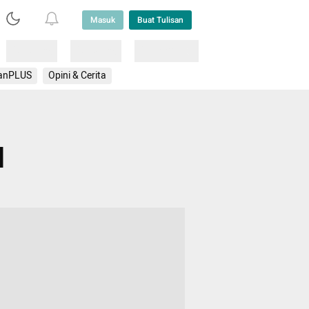
Masuk
Buat Tulisan
Loading
Loading
Lainnya
anPLUS
Opini & Cerita
d